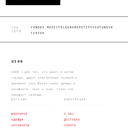
YANDEX MUSIC
TELEGRAM
SPOTIFY
YOUTUBE
VK
СОЦ.
СЕТИ
TIKTOK
U108
U108 — для тех, кто живёт в ритме
города, дышит электронным саундом и
выражает силу Шакти через одежду и
артефакты. Свет и тьма. Стиль как
манифест свободы.
МАГАЗИН
ИНФОРМАЦИЯ
ЮВЕЛИРКА
О НАС
ОДЕЖДА
ДОСТАВКА
АРТЕФАКТЫ
ОПЛАТА