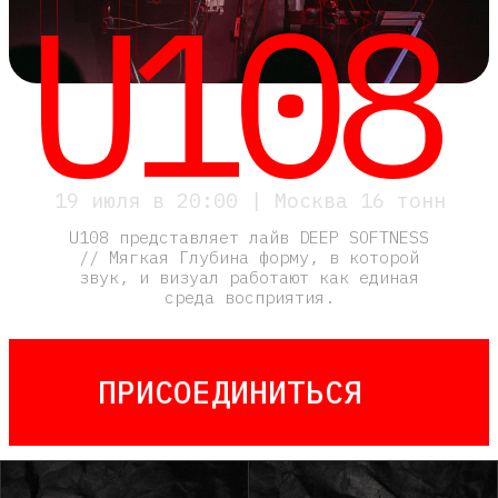
19 июля в 20:00 | Москва 16 тонн
U108 представляет лайв DEEP SOFTNESS
// Мягкая Глубина форму, в которой
звук, и визуал работают как единая
среда восприятия.
ПРИСОЕДИНИТЬСЯ
NEW
ЮВЕЛИРКА