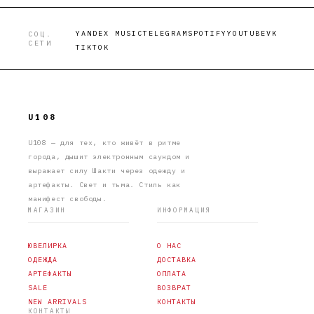
YANDEX MUSIC
TELEGRAM
SPOTIFY
YOUTUBE
VK
СОЦ.
СЕТИ
TIKTOK
U108
U108 — для тех, кто живёт в ритме
города, дышит электронным саундом и
выражает силу Шакти через одежду и
артефакты. Свет и тьма. Стиль как
манифест свободы.
МАГАЗИН
ИНФОРМАЦИЯ
ЮВЕЛИРКА
О НАС
ОДЕЖДА
ДОСТАВКА
АРТЕФАКТЫ
ОПЛАТА
SALE
ВОЗВРАТ
NEW ARRIVALS
КОНТАКТЫ
КОНТАКТЫ