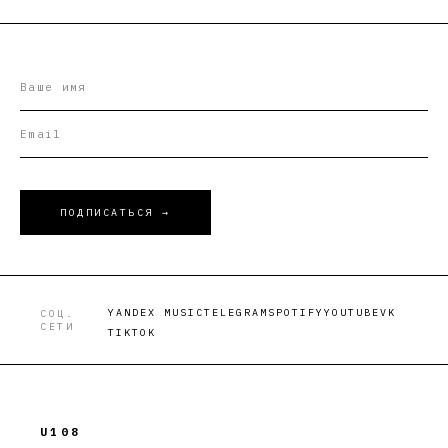
ПОДПИСАТЬСЯ →
YANDEX MUSIC
TELEGRAM
SPOTIFY
YOUTUBE
VK
СОЦ.
СЕТИ
TIKTOK
U108