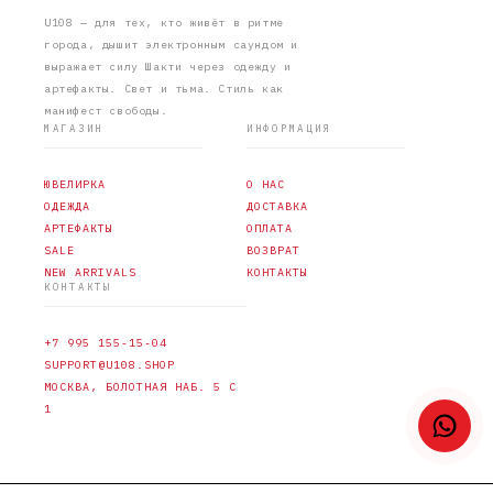
U108 — для тех, кто живёт в ритме
города, дышит электронным саундом и
выражает силу Шакти через одежду и
артефакты. Свет и тьма. Стиль как
манифест свободы.
МАГАЗИН
ИНФОРМАЦИЯ
ЮВЕЛИРКА
О НАС
ОДЕЖДА
ДОСТАВКА
АРТЕФАКТЫ
ОПЛАТА
SALE
ВОЗВРАТ
NEW ARRIVALS
КОНТАКТЫ
КОНТАКТЫ
+7 995 155-15-04
SUPPORT@U108.SHOP
МОСКВА, БОЛОТНАЯ НАБ. 5 С
1