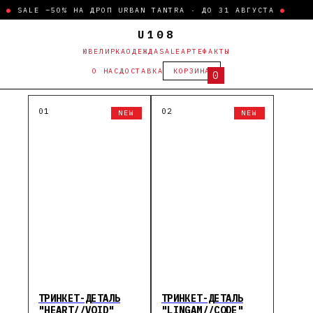
LE −50% НА ДРОП URBAN TANTRA · ДО 31 АВГУСТА
●
U108
ЮВЕЛИРКА
ОДЕЖДА
SALE
АРТЕФАКТЫ
О НАС
ДОСТАВКА
КОРЗИНА
0
NEW
NEW
ТРИНКЕТ-ДЕТАЛЬ
ТРИНКЕТ-ДЕТАЛЬ
"HEART//VOID"
"LINGAM//CODE"