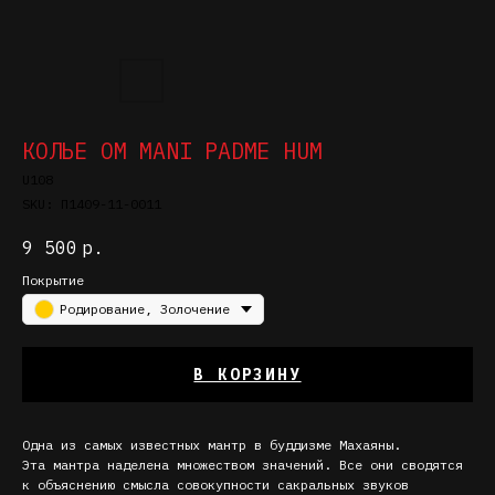
КОЛЬЕ OM МANI PADME HUM
U108
SKU:
П1409-11-0011
9 500
р.
Покрытие
Родирование, Золочение
В КОРЗИНУ
Одна из самых известных мантр в буддизме Махаяны.
Эта мантра наделена множеством значений. Все они сводятся
к объяснению смысла совокупности сакральных звуков